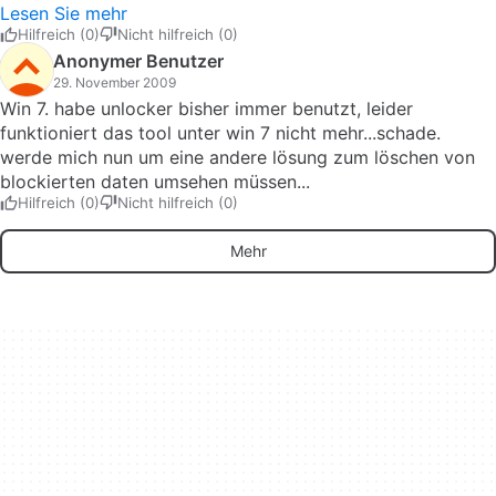
Finger. Pros: Einfach, schnell und zuverlässig Cons: Kann
Portable Version 1.88 geladen so hab ich das jetzt auf USB
Lesen Sie mehr
durch seine brutale Vorgehensweise in der Hand von Laien
Stick und kann mir und Freunden immer bei so was helfen!
Hilfreich (0)
Nicht hilfreich (0)
schnell Schaden anrichten.
Weiß aber nicht ob die Version jetzt auf Windows 7
Anonymer Benutzer
funktioniert. Pros: Die Vorteile sind klar das Löschen von
29. November 2009
Trojanern, Vieren ect. Wenn man sie erstmal identifiziert
Win 7. habe unlocker bisher immer benutzt, leider
hat. Cons: Sollte schon Windows Kenntnisse voraussetzen
funktioniert das tool unter win 7 nicht mehr...schade.
sonnst wird es für das BS gefährlich!
werde mich nun um eine andere lösung zum löschen von
blockierten daten umsehen müssen...
Hilfreich (0)
Nicht hilfreich (0)
Mehr