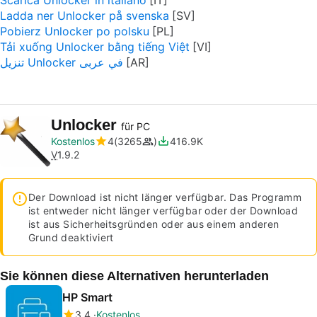
Scarica Unlocker in italiano
Ladda ner Unlocker på svenska
Pobierz Unlocker po polsku
Tải xuống Unlocker bằng tiếng Việt
تنزيل Unlocker في عربى
Unlocker
für PC
Kostenlos
4
3265
416.9K
V
1.9.2
Der Download ist nicht länger verfügbar. Das Programm
ist entweder nicht länger verfügbar oder der Download
ist aus Sicherheitsgründen oder aus einem anderen
Grund deaktiviert
Sie können diese Alternativen herunterladen
HP Smart
3.4
Kostenlos