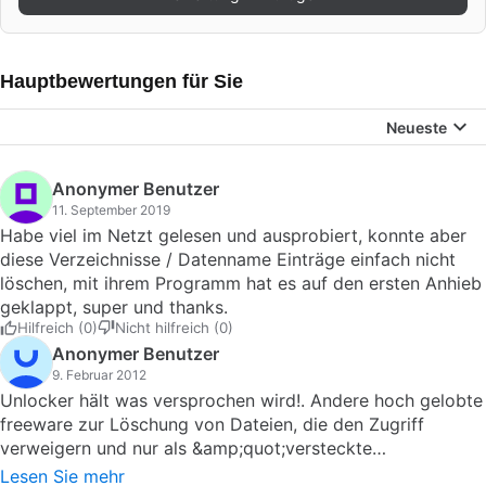
Hauptbewertungen für Sie
Neueste
Anonymer Benutzer
11. September 2019
Habe viel im Netzt gelesen und ausprobiert, konnte aber
diese Verzeichnisse / Datenname Einträge einfach nicht
löschen, mit ihrem Programm hat es auf den ersten Anhieb
geklappt, super und thanks.
Hilfreich (0)
Nicht hilfreich (0)
Anonymer Benutzer
9. Februar 2012
Unlocker hält was versprochen wird!. Andere hoch gelobte
freeware zur Löschung von Dateien, die den Zugriff
verweigern und nur als &amp;quot;versteckte
Datei&amp;quot; zu finden sind, haben im Endeffekt den
Lesen Sie mehr