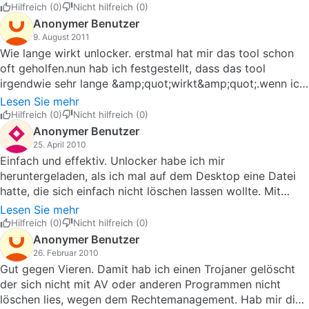
Virus nicht gelöscht. Unlocker jedoch sofort, ohne
Hilfreich (0)
Nicht hilfreich (0)
Komplikationen!Endlich ein Tool, mit dem man den PC von
Anonymer Benutzer
Viren und sich selbst installierten Programmen frei
9. August 2011
bekommt. Unlocker kann ich nur empfehlen.
Wie lange wirkt unlocker. erstmal hat mir das tool schon
oft geholfen.nun hab ich festgestellt, dass das tool
irgendwie sehr lange &amp;quot;wirkt&amp;quot;.wenn ich
auf einen Ordner &amp;quot;unlock&amp;quot; ausgeführt
Lesen Sie mehr
und den ordner gelöscht habe - dann hab ich
Hilfreich (0)
Nicht hilfreich (0)
festgestellt:wenn ich den Ordner mit gleichem Namen
Anonymer Benutzer
wieder anlege - und er blockiert ist - dann kann man ihn
25. April 2010
trotzdem löschen - ohne Unlocker nochmal auszuführen.Ist
Einfach und effektiv. Unlocker habe ich mir
&amp;quot;Unlock&amp;quot; auf einen Ordner bis zum
heruntergeladen, als ich mal auf dem Desktop eine Datei
nächseten Reboot wirksam, auch wenn der Ordner bereits
hatte, die sich einfach nicht löschen lassen wollte. Mit
mal gelöscht wurde=
diesem Programm ging es dann binnen Sekunden, was
Lesen Sie mehr
mich sehr gewundert hat. Vor allem spricht dieses Tool die
Hilfreich (0)
Nicht hilfreich (0)
Leute durch seine Einfachheit und Schnelligkeit an: Es wird
Anonymer Benutzer
nicht zigmal nachgefragt, ob man dies und das wirklich tun
26. Februar 2010
möchte und sich jener Konsequenz bewusst sei, sondern
Gut gegen Vieren. Damit hab ich einen Trojaner gelöscht
einfach gehandelt. Aufpassen muss man bei den
der sich nicht mit AV oder anderen Programmen nicht
Systemdateien, aber von denen lässt man besser die
löschen lies, wegen dem Rechtemanagement. Hab mir die