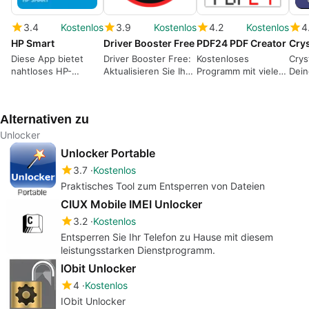
3.4
Kostenlos
3.9
Kostenlos
4.2
Kostenlos
4
HP Smart
Driver Booster Free
PDF24 PDF Creator
Crys
Diese App bietet
Driver Booster Free:
Kostenloses
Crys
nahtloses HP-
Aktualisieren Sie Ihre
Programm mit vielen
Dein
Druckermanagement
Treiber einfach
praktischen
Lösu
Werkzeugen rund um
Übe
PDF-Dokumente
Fest
Alternativen zu
Unlocker
Unlocker Portable
3.7
Kostenlos
Praktisches Tool zum Entsperren von Dateien
CIUX Mobile IMEI Unlocker
3.2
Kostenlos
Entsperren Sie Ihr Telefon zu Hause mit diesem
leistungsstarken Dienstprogramm.
IObit Unlocker
4
Kostenlos
IObit Unlocker